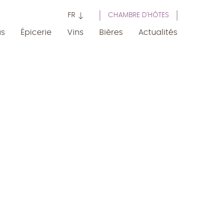
FR
CHAMBRE D'HÔTES
us
Épicerie
Vins
Bières
Actualités