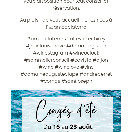
votre disposition pour tout conseil et
réservation.
Au plaisir de vous accueillir chez nous à
l' @amedelaterre
#amedelaterre
#ruffeylesechirey
#jeanlouischave
#domainegonon
#winestagram
#wineoclock
#sommelierconseil
#caviste
#dijon
#wine
#winelove
#vins
#domaineaugusteclape
#andreperret
#cornas
#saintjoseph