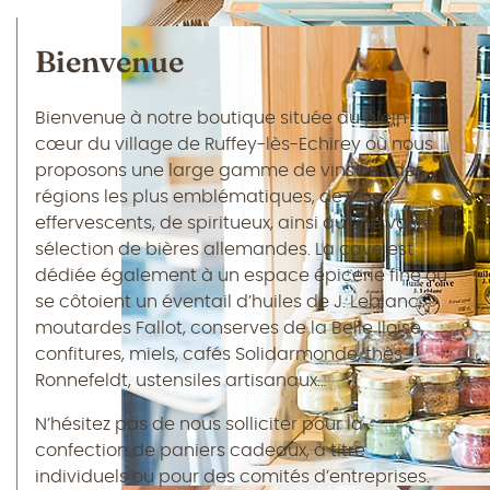
Bienvenue
Bienvenue à notre boutique située au plein
cœur du village de Ruffey-lès-Echirey où nous
proposons une large gamme de vins fins des
régions les plus emblématiques, de vins
effervescents, de spiritueux, ainsi qu’une vaste
sélection de bières allemandes. La cave est
dédiée également à un espace épicerie fine où
se côtoient un éventail d’huiles de J. Leblanc,
moutardes Fallot, conserves de la Belle Iloise,
confitures, miels, cafés Solidarmonde, thés
Ronnefeldt, ustensiles artisanaux…
N’hésitez pas de nous solliciter pour la
confection de paniers cadeaux, à titre
individuels ou pour des comités d’entreprises.