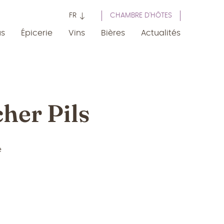
FR
CHAMBRE D'HÔTES
us
Épicerie
Vins
Bières
Actualités
her Pils
e