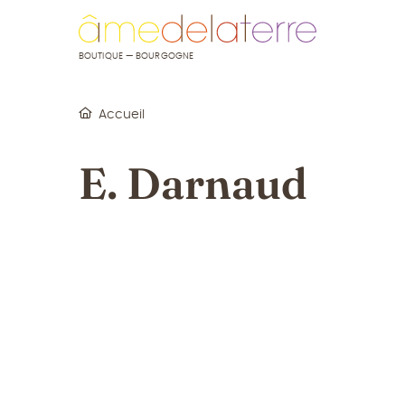
u contenu
 au menu
BOUTIQUE — BOURGOGNE
Accueil
E. Darnaud