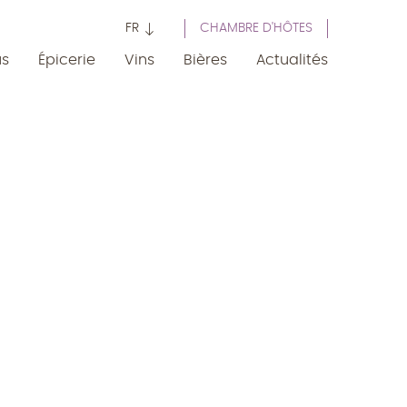
FR
CHAMBRE D'HÔTES
us
Épicerie
Vins
Bières
Actualités