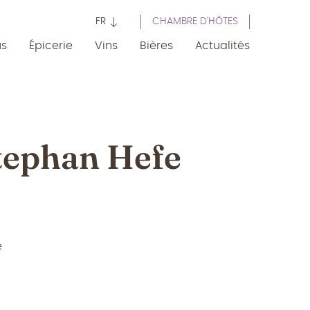
FR
CHAMBRE D'HÔTES
us
Épicerie
Vins
Bières
Actualités
tephan Hefe
e