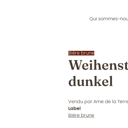
Qui sommes-no
Bière brune
Weihens
dunkel
Vendu par
Ame de la Terr
Label
Bière brune