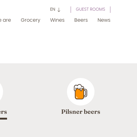
EN
GUEST ROOMS
 are
Grocery
Wines
Beers
News
ers
Pilsner beers