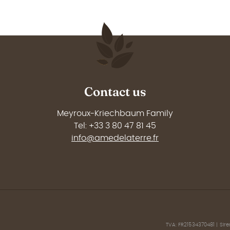
Contact us
Meyroux-Kriechbaum Family
Tel: +33 3 80 47 81 45
info@amedelaterre.fr
TVA: FR21534370481 | Siren