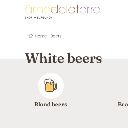
o content
to menu
SHOP — BURGUNDY
Home
Beers
White beers
Blond beers
Bro